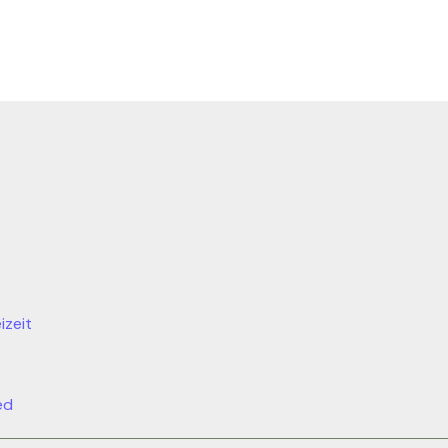
izeit
ed