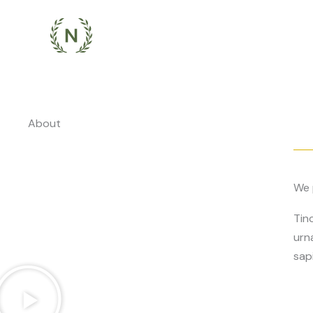
Zum
Inhalt
springen
About
We 
Tin
urn
sap