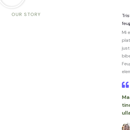
OUR STORY
Tri
feu
Mi 
pla
jus
bib
Feug
ele
Mas
tin
ull