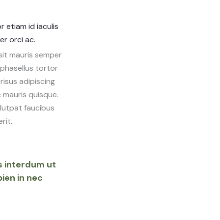
 etiam id iaculis
r orci ac.
 sit mauris semper
phasellus tortor
risus adipiscing
 mauris quisque.
volutpat faucibus
rit.
s interdum ut
pien in nec