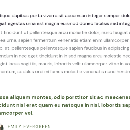
stique dapibus porta viverra sit accumsan integer semper dolor
giat egestas urna est magna euismod donec facilisis sed intege
et tincidunt ut pellentesque arcu molestie dolor, nunc feugiat
tea urna, sapien fermentum venenatis etiam enim ullamcorper 
to, et, pellentesque pellentesque sapien faucibus in adipiscing 
endum in nec eget tincidunt in in sed magna arcu molestie nec
iat lacus sagittis, mauris, lobortis velit ullamcorper vitae in 
mentum, sodales orci mi fames molestie venenatis nunc hendre
sa aliquam montes, odio porttitor sit ac maecena
cidunt nisl erat quam eu natoque in nisl, lobortis sa
amcorper vel.
EMILY EVERGREEN