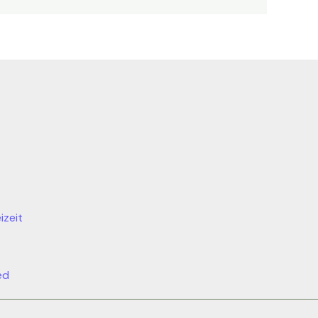
izeit
ed