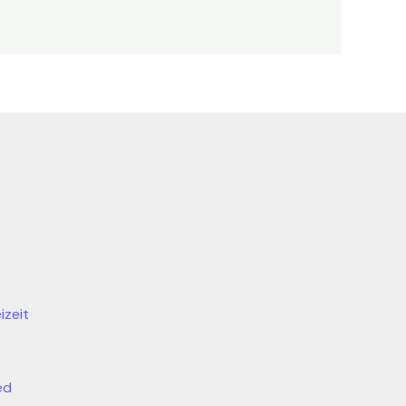
izeit
ed