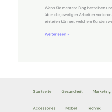
mit
Wenn Sie mehrere Blog betreiben und
einem
über die jeweiligen Arbeiten verlier
Zeiterfassungssystem
einteilen können, welchem Kunden wel
Weiterlesen »
Startseite
Gesundheit
Marketing
Accessoires
Möbel
Technik