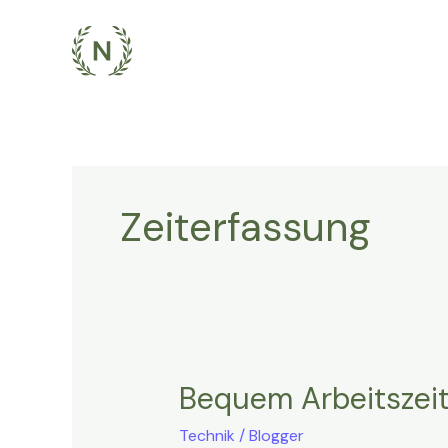
Zum
Inhalt
springen
Zeiterfassung
Bequem Arbeitszeit
Bequem
Arbeitszeit
Technik
/
Blogger
verteilen