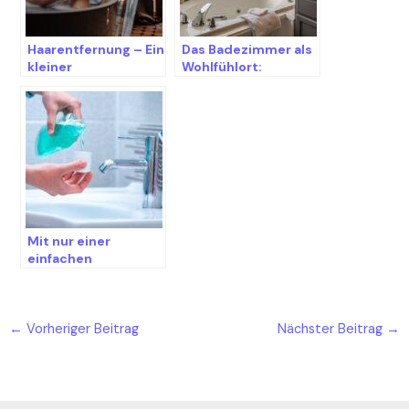
Haarentfernung – Ein
Das Badezimmer als
kleiner
Wohlfühlort:
Erfahrungsbericht
Schaffen Sie sich
Ihre persönliche
Wellnessoase
Mit nur einer
einfachen
Mundspülung auch
zum Ziel?
←
Vorheriger Beitrag
Nächster Beitrag
→