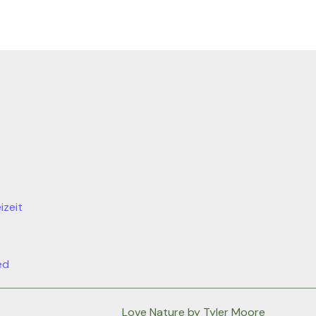
izeit
ed
Love Nature by Tyler Moore