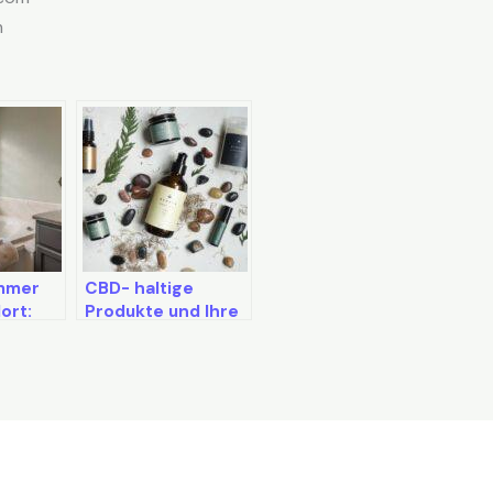
m
mmer
CBD- haltige
ort:
Produkte und Ihre
e sich
Wirkung
liche
se